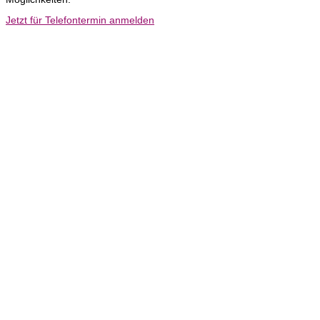
Jetzt für Telefontermin anmelden
Rechtliches
Datenschutz
Impressum
Datenschutz
Impressum
Sprachen
Deutsch
Englisch
Kroatisch
Deutsch
Englisch
Kroatisch
Social Media
Copyright by Katrin Bajri 2026
Webdesign & Technik
made with love by